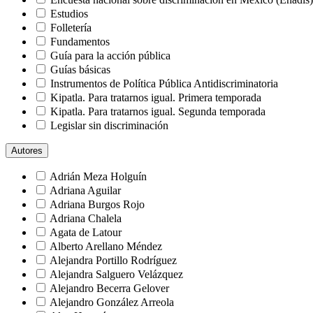
No discriminación
Estudios
Normativa laboral
Folletería
Orientación sexual
Fundamentos
Pandemia
Guía para la acción pública
Periodismo
Guías básicas
Políticas públicas
Instrumentos de Política Pública Antidiscriminatoria
Políticas antidiscriminatorias
Kipatla. Para tratarnos igual. Primera temporada
Prácticas discriminatorias
Kipatla. Para tratarnos igual. Segunda temporada
Protección Civil
Legislar sin discriminación
Racismo
Matices
Redes Sociales
Autores
Miradas
Sexismo
Ni + ni - sólo diferentes
Adrián Meza Holguín
Sexualidades diversas
Obras varias
Adriana Aguilar
Sociedad
Reporte sobre la discriminación en México 2012
Adriana Burgos Rojo
Trabajo
Testimonios sobre discriminación
Adriana Chalela
Trabajo del hogar
Testimonios sobre la igualdad
Agata de Latour
Tratados
Textos del caracol
Alberto Arellano Méndez
VIH
No Aplica
Alejandra Portillo Rodríguez
Xenofobia
Alejandra Salguero Velázquez
Alejandro Becerra Gelover
Alejandro González Arreola