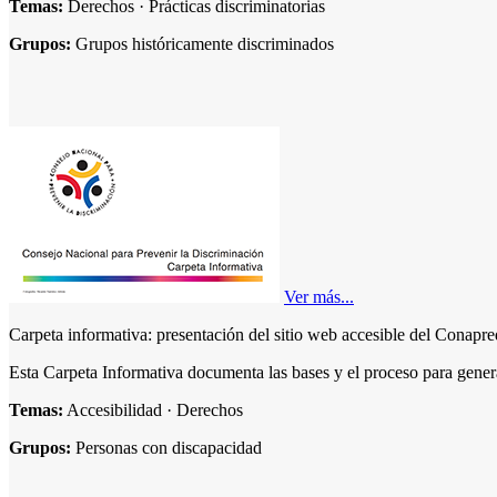
Temas:
Derechos · Prácticas discriminatorias
Eugenia Iturriaga
Fabiola Pérez
Grupos:
Grupos históricamente discriminados
Fernanda Villareal Martínez
Fernando Rey Martínez
Florencia Martínez Hernández
Floridalma Pérez González
Gabriela Iturrlade Nieto
Gall Olivia
Gener Chan May
Georgina Diédhiou Bello
Geru Aparicio Aviña
Gloria Estefani Palox Ramírez
Graciela Rodríguez Manzo
Ver más...
Guadalupe Alemán Lascurain
Guadalupe Cortés Hernández
Carpeta informativa: presentación del sitio web accesible del Conapr
Gustavo Ariel Kaufman
Héctor Islas Azaïs
Esta Carpeta Informativa documenta las bases y el proceso para genera
Hilda Téllez Lino
Honorio Hernández María
Temas:
Accesibilidad · Derechos
Hugo Everardo Rocha Pérez
Grupos:
Personas con discapacidad
Ilich Magdiel Avilés Ramírez
Inés Santiago Hernández