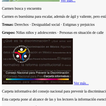
Ver más...
Carlos Eduardo Salgado Ballesteros
Carmen busca y encuentra
Carlos Vilalta
Celia Barreto Estrada
Carmen es buenísima para escalar, además de ágil y valiente, pero est
César Reséndiz
Claudia Hinojosa
Temas:
Derechos · Desigualdad social · Estigmas y prejuicios
Claudio Tocchi
Conapred
Grupos:
Niñas niños y adolescentes · Personas en situación de calle
Cristina Verónica Masferrer León
Daniel Antonio Otero Hernández
Daniel Zizumbo
Daniela Villanueva
Diego Enrique Osorno
Diego Morales
Enrique Isaac Cedillo Flores
Enrique Ventura Marcial
Eric Herrán Salvatti
Ermanno Vitale
Ver más...
Esperanza Soledad Lara Vázquez
Estefanía Isabel Landa Juárez
Carpeta informativa del consejo nacional para prevenir la discriminac
Estefanía Landa
Estefanía Vela Barba
Esta carpeta pone al alcance de las y los lectores la información esenci
Estela Serret