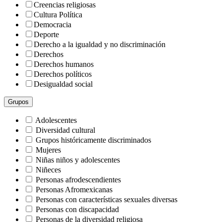
Creencias religiosas
Cultura Política
Democracia
Deporte
Derecho a la igualdad y no discriminación
Derechos
Derechos humanos
Derechos políticos
Desigualdad social
Discapacidad
Grupos
Discriminación
Discurso de odio
Adolescentes
Diversidad
Diversidad cultural
Diversidad cultural y étnica
Grupos históricamente discriminados
Educación
Mujeres
Estigmas y prejuicios
Niñas niños y adolescentes
Ética
Niñeces
Familias diversas
Personas afrodescendientes
Gasto público
Personas Afromexicanas
Género
Personas con características sexuales diversas
Grupos históricamente discriminados
Personas con discapacidad
Historias de discriminación
Personas de la diversidad religiosa