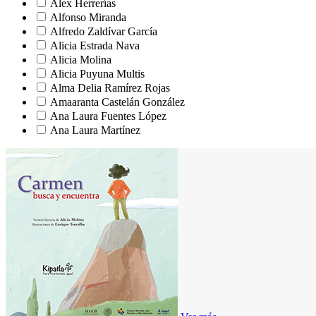
Alex Herrerías
Alfonso Miranda
Alfredo Zaldívar García
Alicia Estrada Nava
Alicia Molina
Alicia Puyuna Multis
Alma Delia Ramírez Rojas
Amaaranta Castelán González
Ana Laura Fuentes López
Ana Laura Martínez
Andrea Lizeth Contreras Rodríguez
Angélica Rodríguez Abad
Arturo Díaz Betancourt
Asamblea General de la ONU
Astrid Reátiga López
Aurora Morales Delgadillo
Beatriz Elba Schmuckler Scornik
Benno de Keijzer
Blanca Bellón
Brenda Peña Barragán
Bruno Rubio Gutiérrez
Busi Cortés
Carlos de la Torre Martínez