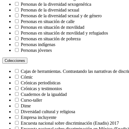
Homofobia
Personas de la diversidad sexogenérica
Identidad y expresión de género
Personas de la diversidad sexual
Igualdad
Personas de la diversidad sexual y de género
Igualdad y no discriminación
Personas en situación de calle
Inclusión
Personas en situación de movilidad
Inclusión educativa
Personas en situación de movilidad y refugiados
Inclusión financiera
Personas en situación de pobreza
Inclusión laboral
Personas indígenas
Indicadores
Personas jóvenes
Jóvenes
Personas mayores
Jurisprudencia
Colecciones
Personas migrantes y refugiadas
Justicia social
Personas privadas de la libertad
Legislación
Cajas de herramientas. Contrastando las narrativas de discri
Personas que viven con VIH
Lenguaje
Cómic
Personas trabajadoras del hogar
Lenguaje incluyente
Crónicas periodísticas
Personas usuarias de drogas
Leyes y normatividad
Crónicas y testimonios
Personas y comunidades afromexicanas
Libertad de expresión
Cuadernos de la igualdad
Personas y pueblos indígenas
Libertad religiosa
Curso-taller
Profesorado
Mecanismos de protección
Dime
Pueblos y comunidades afromexicanos
Medios de comunicación
Diversidad cultural y religiosa
Migración y refugio
Empresa incluyente
Movilidad
Encuesta nacional sobre discriminación (Enadis) 2017
Mujeres
Encuesta nacional sobre discriminación en México (Enadis